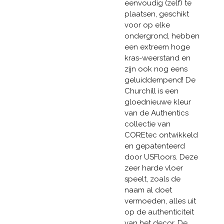
eenvoudig (zelf) te
plaatsen, geschikt
voor op elke
ondergrond, hebben
een extreem hoge
kras-weerstand en
zijn ook nog eens
geluiddempend! De
Churchill is een
gloednieuwe kleur
van de Authentics
collectie van
COREtec ontwikkeld
en gepatenteerd
door USFloors. Deze
zeer harde vloer
speelt, zoals de
naam al doet
vermoeden, alles uit
op de authenticiteit
van het decor. De