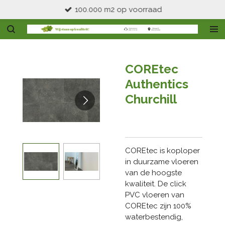
100.000 m2 op voorraad
Ga
direct
naar
de
hoofdinhoud
COREtec
Authentics
Churchill
COREtec is koploper
in duurzame vloeren
van de hoogste
kwaliteit. De click
PVC vloeren van
COREtec zijn 100%
waterbestendig,