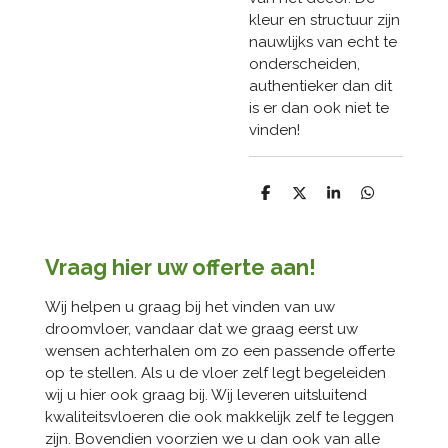
kleur en structuur zijn
nauwlijks van echt te
onderscheiden,
authentieker dan dit
is er dan ook niet te
vinden!
D
D
S
D
e
e
h
e
l
e
a
l
e
l
r
e
n
e
n
Vraag hier uw offerte aan!
Wij helpen u graag bij het vinden van uw
droomvloer, vandaar dat we graag eerst uw
wensen achterhalen om zo een passende offerte
op te stellen. Als u de vloer zelf legt begeleiden
wij u hier ook graag bij. Wij leveren uitsluitend
kwaliteitsvloeren die ook makkelijk zelf te leggen
zijn. Bovendien voorzien we u dan ook van alle