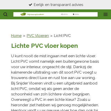
Eerlijk en transparant advies
Ga
direct
naar
de
hoofdinhoud
Home
»
PVC Vloeren
»
Licht PVC
Lichte PVC vloer kopen
U kunt nooit de mist ingaan met een lichte vloer.
Licht PVC vormt namelijk een buitengewone basis
voor uw interieur, ongeacht de stijl. Dankzij de
kalmerende uitstraling van dit soort PVC voegt u
trouwens direct luxe en rust toe aan uw woning.
Bij Snijder Vloeren vindt u een uitgebreid aanbod
licht PVC, omdat wij als geen ander de
schoonheid van zo’n lichtere vloer begrijpen.
Overweegt u PVC in een lichte kleur? Zoals u
hieronder ziet hebben wij genoeg mogelijkheden.
Hierdoor vindt u uw nieuwe vloer hoe dan ook bij