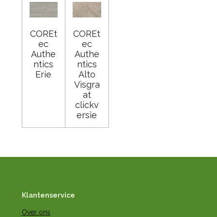
COREt
COREt
ec
ec
Authe
Authe
ntics
ntics
Erie
Alto
Visgra
at
clickv
ersie
Klantenservice
Over ons