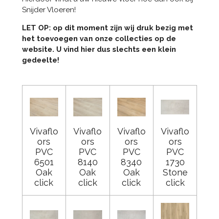
Snijder Vloeren!
LET OP: op dit moment zijn wij druk bezig met
het toevoegen van onze collecties op de
website. U vind hier dus slechts een klein
gedeelte!
Vivaflo
Vivaflo
Vivaflo
Vivaflo
ors
ors
ors
ors
PVC
PVC
PVC
PVC
6501
8140
8340
1730
Oak
Oak
Oak
Stone
click
click
click
click