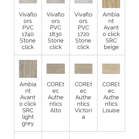
Vivaflo
Vivaflo
Vivaflo
Ambia
ors
ors
ors
nt
PVC
PVC
PVC
Avant
1740
1830
1720
o click
Stone
Stone
Stone
SRC
click
click
click
beige
Ambia
COREt
COREt
COREt
nt
ec
ec
ec
Avant
Authe
Authe
Authe
o click
ntics
ntics
ntics
SRC
Alto
Victori
Louise
light
a
grey