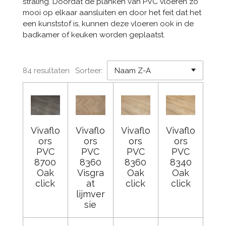
straling. Doordat de planken van PVC vloeren zo
mooi op elkaar aansluiten en door het feit dat het
een kunststof is, kunnen deze vloeren ook in de
badkamer of keuken worden geplaatst.
84 resultaten
Sorteer:
Vivaflo
Vivaflo
Vivaflo
Vivaflo
ors
ors
ors
ors
PVC
PVC
PVC
PVC
8700
8360
8360
8340
Oak
Visgra
Oak
Oak
click
at
click
click
lijmver
sie