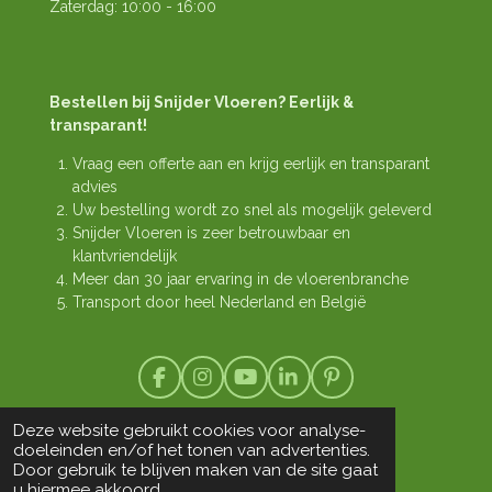
Zaterdag: 10:00 - 16:00
Bestellen bij Snijder Vloeren? Eerlijk &
transparant!
Vraag een offerte aan en krijg eerlijk en transparant
advies
Uw bestelling wordt zo snel als mogelijk geleverd
Snijder Vloeren is zeer betrouwbaar en
klantvriendelijk
Meer dan 30 jaar ervaring in de vloerenbranche
Transport door heel Nederland en België
F
I
Y
L
P
a
n
o
i
i
©
c
s
u
n
n
Copyright
1994-2026 Snijder Vloeren
Deze website gebruikt cookies voor analyse-
e
t
T
k
t
doeleinden en/of het tonen van advertenties.
b
a
u
e
e
Door gebruik te blijven maken van de site gaat
o
g
b
d
r
u hiermee akkoord.