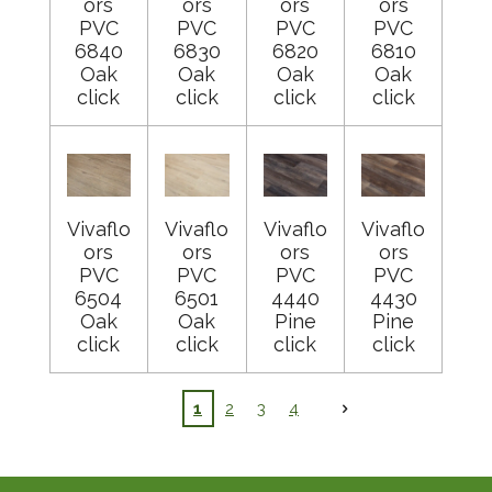
ors
ors
ors
ors
PVC
PVC
PVC
PVC
6840
6830
6820
6810
Oak
Oak
Oak
Oak
click
click
click
click
Vivaflo
Vivaflo
Vivaflo
Vivaflo
ors
ors
ors
ors
PVC
PVC
PVC
PVC
6504
6501
4440
4430
Oak
Oak
Pine
Pine
click
click
click
click
1
2
3
4