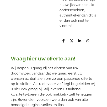
nauwlijks van echt te
onderscheiden,
authentieker dan dit is
er dan ook niet te
vinden!
D
D
S
D
e
e
h
e
l
e
a
l
e
l
r
e
n
e
n
Vraag hier uw offerte aan!
Wij helpen u graag bij het vinden van uw
droomvloer, vandaar dat we graag eerst uw
wensen achterhalen om zo een passende offerte
op te stellen. Als u de vloer zelf legt begeleiden wij
u hier ook graag bij. Wij leveren uitsluitend
kwaliteitsvloeren die ook makkelijk zelf te leggen
zijn. Bovendien voorzien we u dan ook van alle
benodigde leginstructies en tips!