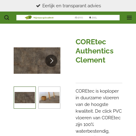
Eerlijk en transparant advies
Ga
direct
naar
de
hoofdinhoud
COREtec
Authentics
Clement
COREtec is koploper
in duurzame vloeren
van de hoogste
kwaliteit. De click PVC
vloeren van COREtec
zijn 100%
waterbestendig,