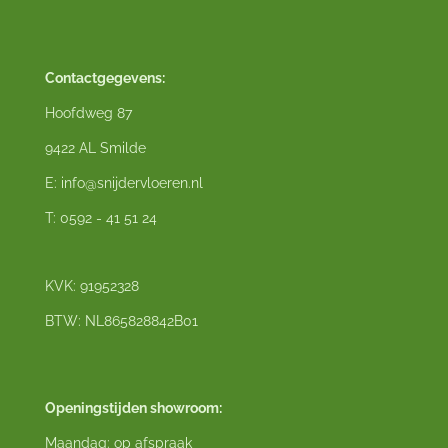
Contactgegevens:
Hoofdweg 87
9422 AL Smilde
E: info@snijdervloeren.nl
T: 0592 - 41 51 24
KVK: 91952328
BTW: NL865828842B01
Openingstijden showroom:
Maandag: op afspraak