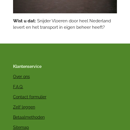
Wist u dat:
Snijder Vloeren door heel Nederland
levert en het transport in eigen beheer heeft?
Klantenservice
Over ons
F.A.Q.
Contact formulier
Zelf leggen
Betaalmethoden
Sitemap