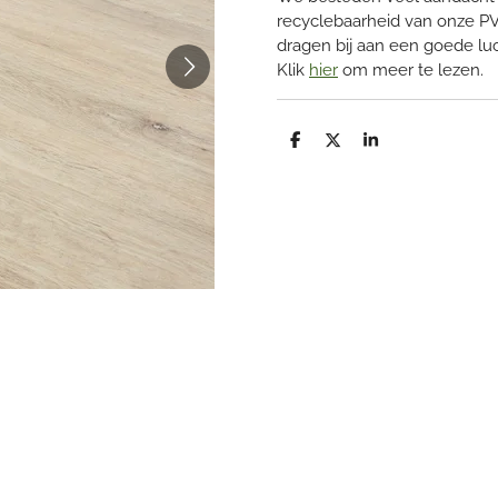
recyclebaarheid van onze PVC
dragen bij aan een goede luc
Klik
hier
om meer te lezen.
D
D
S
e
e
h
l
e
a
e
l
r
n
e