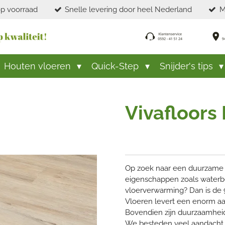
p voorraad
Snelle levering door heel Nederland
M
Houten vloeren
Quick-Step
Snijder's tips
Vivafloors
Op zoek naar een duurzame v
eigenschappen zoals waterbes
vloerverwarming? Dan is de 9
Vloeren levert een enorm aan
Bovendien zijn duurzaamheid,
We besteden veel aandacht a