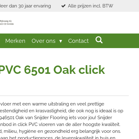
eer dan 30 jaar ervaring
Alle prijzen incl. BTW
Merken
Over ons
Contact
 PVC 6501 Oak click
loer met een warme uitstraling en veel prettige
tendigheid en krasvastigheid, die ook nog is ideaal is op
46501 Oak van Snijder Flooring iets voor jou! Snijder
bod in click PVC vloeren van de aller hoogste kwaliteit.
 milieu, hygiëne en gezondheid erg belangrijk voor ons.
an het productieproces, de levenskwaliteit in huis en