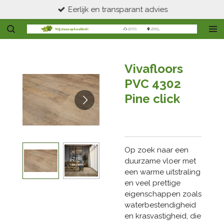
Eerlijk en transparant advies
Ga
direct
naar
de
hoofdinhoud
Vivafloors
PVC 4302
Pine click
Op zoek naar een
duurzame vloer met
een warme uitstraling
en veel prettige
eigenschappen zoals
waterbestendigheid
en krasvastigheid, die