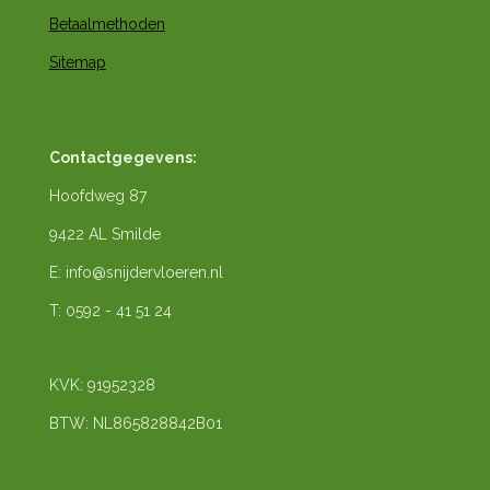
Betaalmethoden
Sitemap
Contactgegevens:
Hoofdweg 87
9422 AL Smilde
E: info@snijdervloeren.nl
T: 0592 - 41 51 24
KVK: 91952328
BTW: NL865828842B01