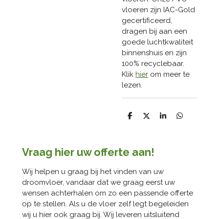
vloeren zijn IAC-Gold
gecertificeerd,
dragen bij aan een
goede luchtkwaliteit
binnenshuis en zijn
100% recyclebaar.
Klik
hier
om meer te
lezen.
D
D
S
D
e
e
h
e
l
e
a
l
e
l
r
e
n
e
n
Vraag hier uw offerte aan!
Wij helpen u graag bij het vinden van uw
droomvloer, vandaar dat we graag eerst uw
wensen achterhalen om zo een passende offerte
op te stellen. Als u de vloer zelf legt begeleiden
wij u hier ook graag bij. Wij leveren uitsluitend