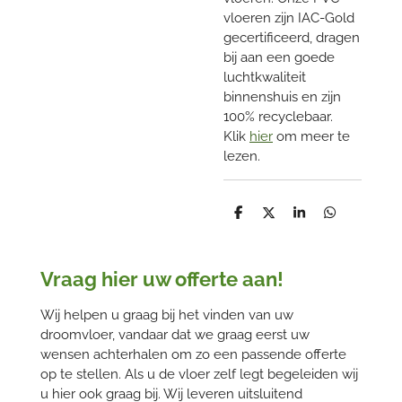
vloeren zijn IAC-Gold
gecertificeerd, dragen
bij aan een goede
luchtkwaliteit
binnenshuis en zijn
100% recyclebaar.
Klik
hier
om meer te
lezen.
D
D
S
D
e
e
h
e
l
e
a
l
e
l
r
e
n
e
n
Vraag hier uw offerte aan!
Wij helpen u graag bij het vinden van uw
droomvloer, vandaar dat we graag eerst uw
wensen achterhalen om zo een passende offerte
op te stellen. Als u de vloer zelf legt begeleiden wij
u hier ook graag bij. Wij leveren uitsluitend