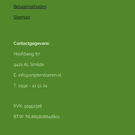
Betaalmethoden
Sitemap
Contactgegevens:
Hoofdweg 87
9422 AL Smilde
E: info@snijdervloeren.nl
T: 0592 - 41 51 24
KVK: 91952328
BTW: NL865828842B01