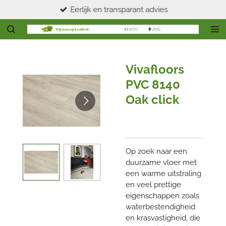
Eerlijk en transparant advies
Ga
direct
naar
de
hoofdinhoud
Vivafloors
PVC 8140
Oak click
Op zoek naar een
duurzame vloer met
een warme uitstraling
en veel prettige
eigenschappen zoals
waterbestendigheid
en krasvastigheid, die