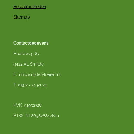
Betaalmethoden
Sitemap
Contactgegevens:
Hoofdweg 87
9422 AL Smilde
E: info@snijdervloeren.nl
T: 0592 - 41 51 24
KVK: 91952328
BTW: NL865828842B01