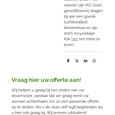
vloeren zijn IAC-Gold
gecertificeerd, dragen
bij aan een goede
luchtkwaliteit
binnenshuis en zijn
100% recyclebaar.
Klik
hier
om meer te
lezen.
D
D
S
D
e
e
h
e
l
e
a
l
e
l
r
e
n
e
n
Vraag hier uw offerte aan!
Wij helpen u graag bij het vinden van uw
droomvloer, vandaar dat we graag eerst uw
wensen achterhalen om zo een passende offerte
op te stellen. Als u de vloer zelf legt begeleiden wij
u hier ook graag bij. Wij leveren uitsluitend