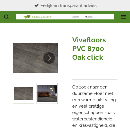
Eerlijk en transparant advies
Ga
direct
naar
de
hoofdinhoud
Vivafloors
PVC 8700
Oak click
Op zoek naar een
duurzame vloer met
een warme uitstraling
en veel prettige
eigenschappen zoals
waterbestendigheid
en krasvastigheid, die