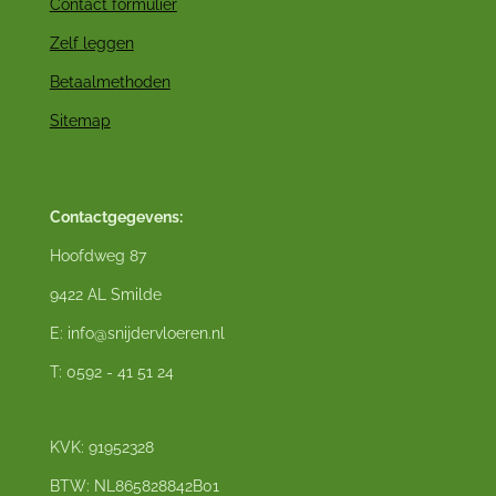
Contact formulier
Zelf leggen
Betaalmethoden
Sitemap
Contactgegevens:
Hoofdweg 87
9422 AL Smilde
E: info@snijdervloeren.nl
T: 0592 - 41 51 24
KVK: 91952328
BTW: NL865828842B01