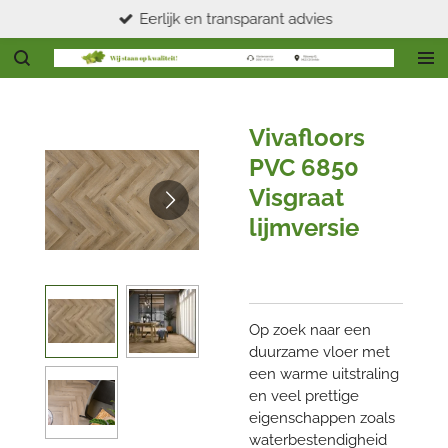
Eerlijk en transparant advies
Ga
direct
naar
de
hoofdinhoud
Vivafloors
PVC 6850
Visgraat
lijmversie
Op zoek naar een
duurzame vloer met
een warme uitstraling
en veel prettige
eigenschappen zoals
waterbestendigheid