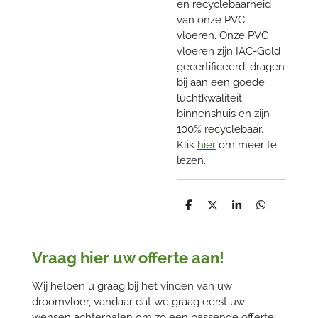
en recyclebaarheid
van onze PVC
vloeren. Onze PVC
vloeren zijn IAC-Gold
gecertificeerd, dragen
bij aan een goede
luchtkwaliteit
binnenshuis en zijn
100% recyclebaar.
Klik
hier
om meer te
lezen.
D
D
S
D
e
e
h
e
l
e
a
l
e
l
r
e
n
e
n
Vraag hier uw offerte aan!
Wij helpen u graag bij het vinden van uw
droomvloer, vandaar dat we graag eerst uw
wensen achterhalen om zo een passende offerte