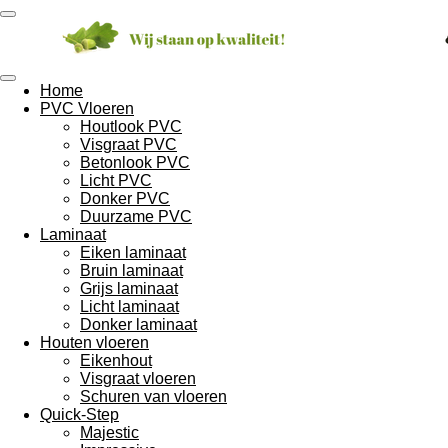
Ga
direct
naar
de
hoofdinhoud
Home
PVC Vloeren
Houtlook PVC
Visgraat PVC
Betonlook PVC
Licht PVC
Donker PVC
Duurzame PVC
Laminaat
Eiken laminaat
Bruin laminaat
Grijs laminaat
Licht laminaat
Donker laminaat
Houten vloeren
Eikenhout
Visgraat vloeren
Schuren van vloeren
Quick-Step
Majestic