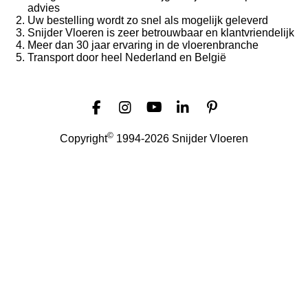
advies
Uw bestelling wordt zo snel als mogelijk geleverd
Snijder Vloeren is zeer betrouwbaar en klantvriendelijk
Meer dan 30 jaar ervaring in de vloerenbranche
Transport door heel Nederland en België
F
I
Y
L
P
a
n
o
i
i
©
Copyright
1994-2026 Snijder Vloeren
c
s
u
n
n
e
t
T
k
t
b
a
u
e
e
o
g
b
d
r
o
r
e
I
e
k
a
n
s
m
t