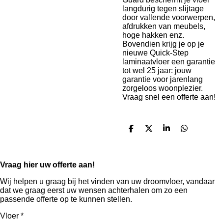
langdurig tegen slijtage
door vallende voorwerpen,
afdrukken van meubels,
hoge hakken enz.
Bovendien krijg je op je
nieuwe Quick-Step
laminaatvloer een garantie
tot wel 25 jaar: jouw
garantie voor jarenlang
zorgeloos woonplezier.
Vraag snel een offerte aan!
D
D
S
D
e
e
h
e
l
e
a
l
e
l
r
e
n
e
n
Vraag hier uw offerte aan!
Wij helpen u graag bij het vinden van uw droomvloer, vandaar
dat we graag eerst uw wensen achterhalen om zo een
passende offerte op te kunnen stellen.
Vloer *