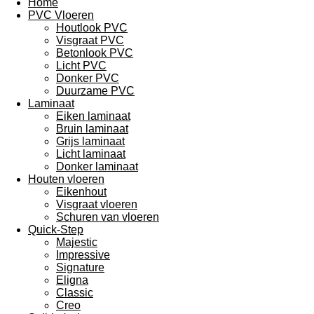
Home
PVC Vloeren
Houtlook PVC
Visgraat PVC
Betonlook PVC
Licht PVC
Donker PVC
Duurzame PVC
Laminaat
Eiken laminaat
Bruin laminaat
Grijs laminaat
Licht laminaat
Donker laminaat
Houten vloeren
Eikenhout
Visgraat vloeren
Schuren van vloeren
Quick-Step
Majestic
Impressive
Signature
Eligna
Classic
Creo