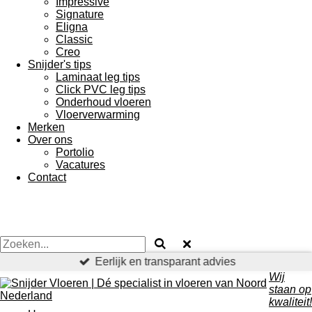
Impressive
Signature
Eligna
Classic
Creo
Snijder's tips
Laminaat leg tips
Click PVC leg tips
Onderhoud vloeren
Vloerverwarming
Merken
Over ons
Portolio
Vacatures
Contact
Eerlijk en transparant advies
Wij
staan op
kwaliteit!