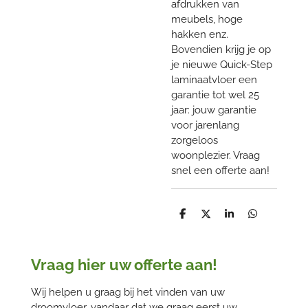
afdrukken van
meubels, hoge
hakken enz.
Bovendien krijg je op
je nieuwe Quick-Step
laminaatvloer een
garantie tot wel 25
jaar: jouw garantie
voor jarenlang
zorgeloos
woonplezier. Vraag
snel een offerte aan!
D
D
S
D
e
e
h
e
l
e
a
l
e
l
r
e
n
e
n
Vraag hier uw offerte aan!
Wij helpen u graag bij het vinden van uw
droomvloer, vandaar dat we graag eerst uw