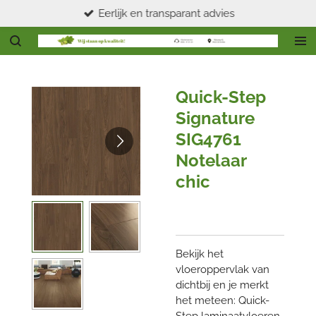
Eerlijk en transparant advies
Ga
direct
naar
de
hoofdinhoud
Quick-Step
Signature
SIG4761
Notelaar
chic
Bekijk het
vloeroppervlak van
dichtbij en je merkt
het meteen: Quick-
Step laminaatvloeren