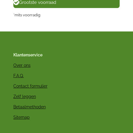
Grootste voorraad
*mits voorradig
Klantenservice
Over ons
F.A.Q.
Contact formulier
Zelf leggen
Betaalmethoden
Sitemap