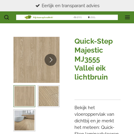
Eerlijk en transparant advies
Ga
direct
naar
de
hoofdinhoud
Quick-Step
Majestic
MJ3555
Vallei eik
lichtbruin
Bekijk het
vloeroppervlak van
dichtbij en je merkt
het meteen: Quick-
Step laminaatvloeren