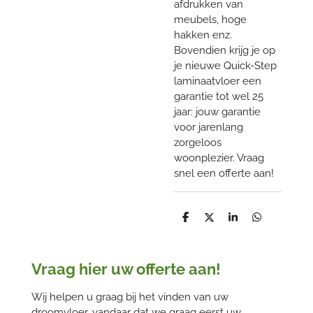
afdrukken van
meubels, hoge
hakken enz.
Bovendien krijg je op
je nieuwe Quick-Step
laminaatvloer een
garantie tot wel 25
jaar: jouw garantie
voor jarenlang
zorgeloos
woonplezier. Vraag
snel een offerte aan!
D
D
S
D
e
e
h
e
l
e
a
l
e
l
r
e
n
e
n
Vraag hier uw offerte aan!
Wij helpen u graag bij het vinden van uw
droomvloer, vandaar dat we graag eerst uw