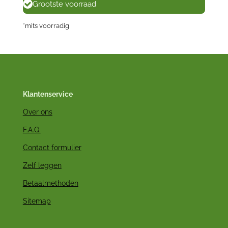
Grootste voorraad
*mits voorradig
Klantenservice
Over ons
F.A.Q.
Contact formulier
Zelf leggen
Betaalmethoden
Sitemap